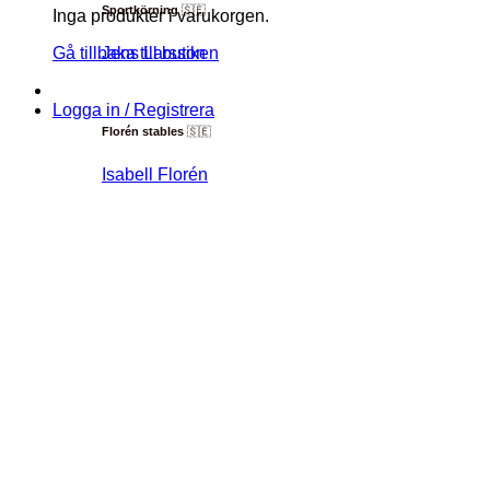
Sportkörning
🇸🇪
Inga produkter i varukorgen.
Gå tillbaka till butiken
Jens Larsson
Logga in / Registrera
Florén stables
🇸🇪
Isabell Florén