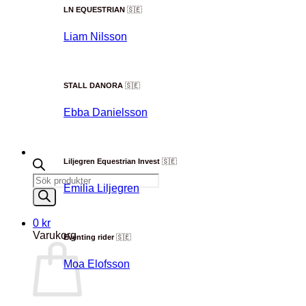
LN EQUESTRIAN
🇸🇪
Liam Nilsson
STALL DANORA
🇸🇪
Ebba Danielsson
Liljegren Equestrian Invest
🇸🇪
Products
Emilia Liljegren
search
0
kr
Varukorg
Eventing rider
🇸🇪
Moa Elofsson