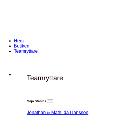
Skip
to
content
Hem
Butiken
Teamryttare
Teamryttare
Majo Stables
🇸🇪
Jonathan & Mathilda Hansson