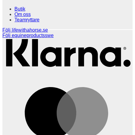
Butik
Om oss
Teamryttare
K
Följ lifewithahorse.se
Följ equineproductsswe
M