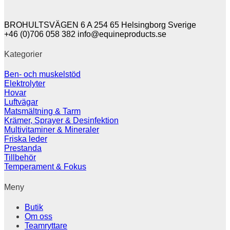
BROHULTSVÄGEN 6 A 254 65 Helsingborg Sverige
+46 (0)706 058 382
info@equineproducts.se
Kategorier
Ben- och muskelstöd
Elektrolyter
Hovar
Luftvägar
Matsmältning & Tarm
Krämer, Sprayer & Desinfektion
Multivitaminer & Mineraler
Friska leder
Prestanda
Tillbehör
Temperament & Fokus
Meny
Butik
Om oss
Teamryttare