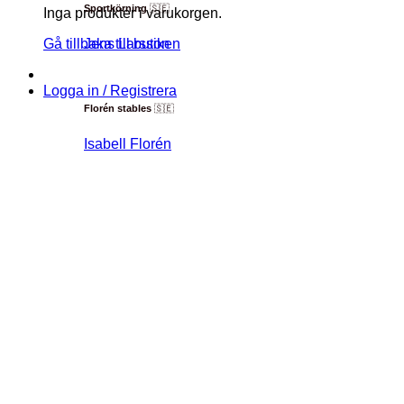
Sportkörning
🇸🇪
Inga produkter i varukorgen.
Gå tillbaka till butiken
Jens Larsson
Logga in / Registrera
Florén stables
🇸🇪
Isabell Florén