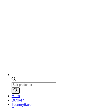
Products
search
Hem
Butiken
Teamryttare