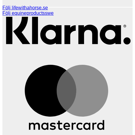
K
Följ lifewithahorse.se
Följ equineproductsswe
M
V