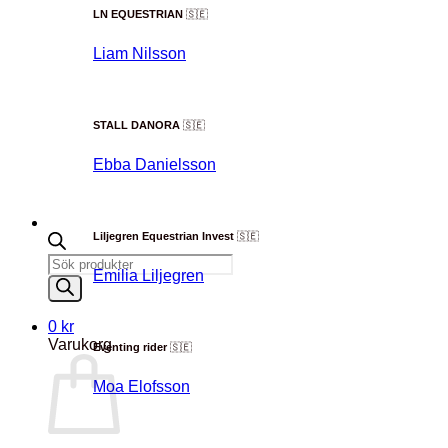
LN EQUESTRIAN
🇸🇪
Liam Nilsson
STALL DANORA
🇸🇪
Ebba Danielsson
Liljegren Equestrian Invest
🇸🇪
Products
Emilia Liljegren
search
0
kr
Varukorg
Eventing rider
🇸🇪
Moa Elofsson