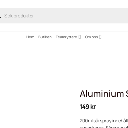
ucts
ch
Hem
Butiken
Teamryttare
Om oss
Aluminium 
149
kr
200ml sårspray innehåll
egenskaper. Sårsprayet