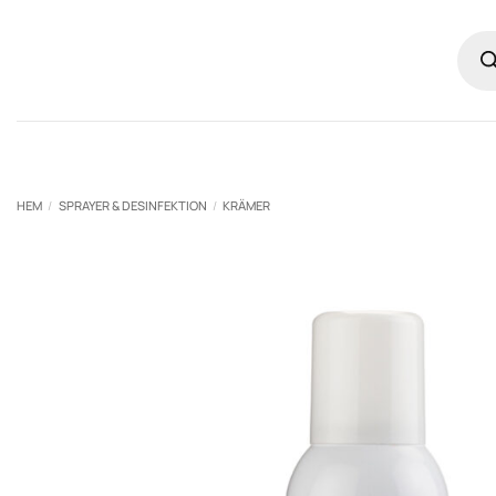
Skip
Prod
to
sear
content
HEM
/
SPRAYER & DESINFEKTION
/
KRÄMER