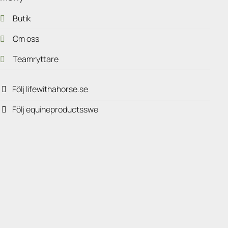
Butik
Om oss
Teamryttare
Följ lifewithahorse.se
Följ equineproductsswe