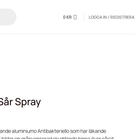
0
KR
LOGGA IN / REGISTRERA
Sår Spray
ande aluminiumo Antibakteriello som har läkande
 bildar en grånyanserad skyddande hinna över såret