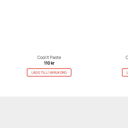
Cool It Paste
C
110
kr
LÄGG TILL I VARUKORG