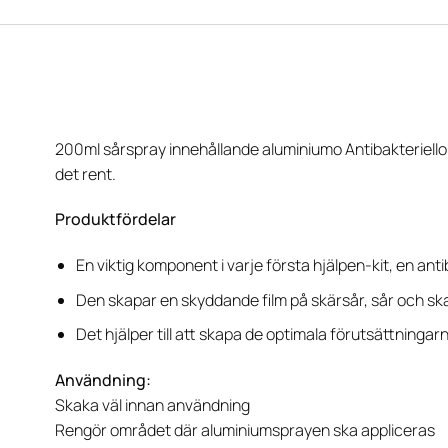
200ml sårspray innehållande aluminiumo Antibakteriell
det rent.
Produktfördelar
En viktig komponent i varje första hjälpen-kit, en anti
Den skapar en skyddande film på skärsår, sår och sk
Det hjälper till att skapa de optimala förutsättningarn
Användning:
Skaka väl innan användning
Rengör området där aluminiumsprayen ska appliceras