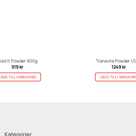
ool It Powder 900g
Transvite Powder 1,5
519
kr
1249
kr
LÄGG TILL I VARUKORG
LÄGG TILL I VARUKOR
Kategorier