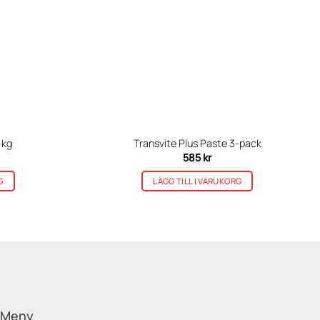
 kg
Transvite Plus Paste 3-pack
585
kr
G
LÄGG TILL I VARUKORG
Meny