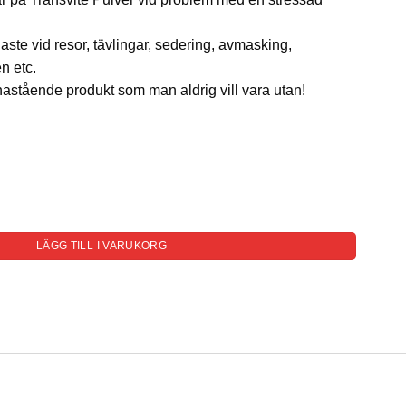
ste vid resor, tävlingar, sedering, avmasking,
n etc.
nastående produkt som man aldrig vill vara utan!
 mängd
LÄGG TILL I VARUKORG