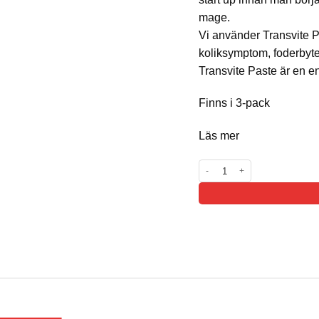
mage.
Vi använder Transvite Pa
koliksymptom, foderbyte
Transvite Paste är en e
Finns i 3-pack
Läs mer
Transvite Plus Paste 3-pack