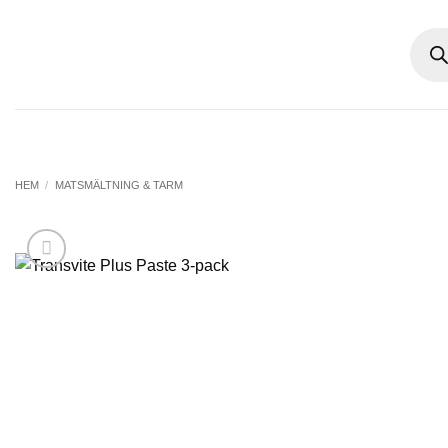
Skip
Produ
to
searc
content
HEM
/
MATSMÄLTNING & TARM