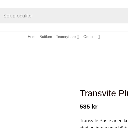
cts
h
Hem
Butiken
Teamryttare
Om oss
Transvite P
585
kr
Transvite
Paste
är en k
start up innan man börj