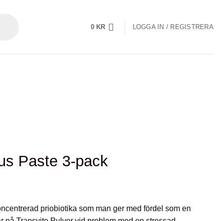
0
KR
LOGGA IN / REGISTRERA
lus Paste 3-pack
oncentrerad priobiotika som man ger med fördel som en
ar på Transvite Pulver vid problem med en stressad