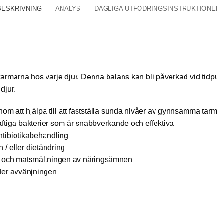
BESKRIVNING
ANALYS
DAGLIGA UTFODRINGSINSTRUKTIONE
armarna hos varje djur. Denna balans kan bli påverkad vid tidpunk
djur.
genom att hjälpa till att fastställa sunda nivåer av gynnsamma tar
aftiga bakterier som är snabbverkande och effektiva
 antibiotikabehandling
h / eller dietändring
älsa och matsmältningen av näringsämnen
nder avvänjningen