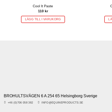
Cool It Paste
C
110
kr
LÄGG TILL I VARUKORG
LÄ
BROHULTSVÄGEN 6 A 254 65 Helsingborg Sverige
+46 (0)706 058 382
INFO@EQUINEPRODUCTS.SE