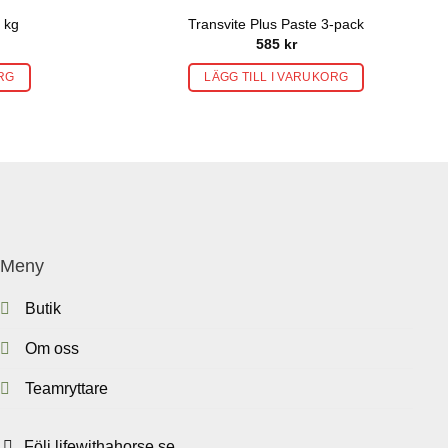
 kg
Transvite Plus Paste 3-pack
585
kr
ORG
LÄGG TILL I VARUKORG
Meny
Butik
Om oss
Teamryttare
Följ lifewithahorse.se