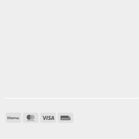
Klarna
MasterCard
Visa
Invoice