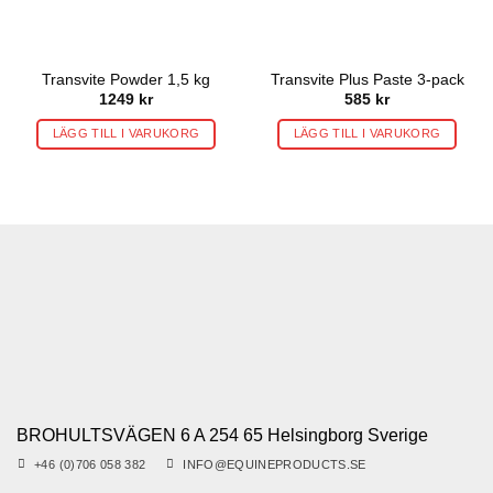
Transvite Powder 1,5 kg
Transvite Plus Paste 3-pack
1249
kr
585
kr
LÄGG TILL I VARUKORG
LÄGG TILL I VARUKORG
BROHULTSVÄGEN 6 A 254 65 Helsingborg Sverige
+46 (0)706 058 382
INFO@EQUINEPRODUCTS.SE