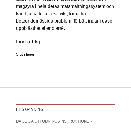
mag
syra i hela deras matsmältningssystem och
kan hjälpa till att öka vik
t
, förbättra
beteendemässiga problem, förbättringar i gaser,
uppblåsthet eller diarré
.
Finns i 1 kg
Slut i lager
BESKRIVNING
DAGLIGA UTFODRINGSINSTRUKTIONER