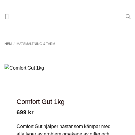
Skip
to
content
HEM
/
MATSMÄLTNING & TARM
Comfort Gut 1kg
699
kr
Comfort Gut
hjälper
hästar som kämpar med
alla typer av problem orsakade av gifter och